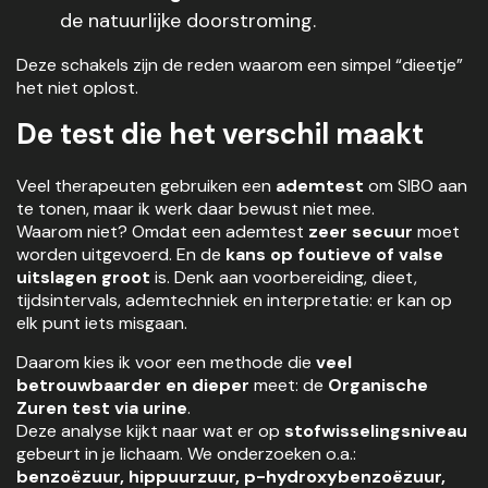
de natuurlijke doorstroming.
Deze schakels zijn de reden waarom een simpel “dieetje”
het niet oplost.
De test die het verschil maakt
Veel therapeuten gebruiken een
ademtest
om SIBO aan
te tonen, maar ik werk daar bewust niet mee.
Waarom niet? Omdat een ademtest
zeer secuur
moet
worden uitgevoerd. En de
kans op foutieve of valse
uitslagen groot
is. Denk aan voorbereiding, dieet,
tijdsintervals, ademtechniek en interpretatie: er kan op
elk punt iets misgaan.
Daarom kies ik voor een methode die
veel
betrouwbaarder en dieper
meet: de
Organische
Zuren test via urine
.
Deze analyse kijkt naar wat er op
stofwisselingsniveau
gebeurt in je lichaam. We onderzoeken o.a.:
benzoëzuur, hippuurzuur, p-hydroxybenzoëzuur,