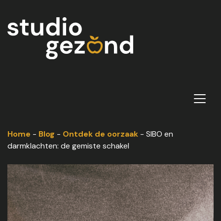
Home
-
Blog
-
Ontdek de oorzaak
-
SIBO en
darmklachten: de gemiste schakel