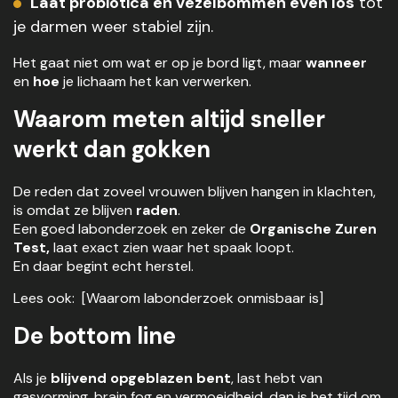
Laat probiotica en vezelbommen even los
tot
je darmen weer stabiel zijn.
Het gaat niet om wat er op je bord ligt, maar
wanneer
en
hoe
je lichaam het kan verwerken.
Waarom meten altijd sneller
werkt dan gokken
De reden dat zoveel vrouwen blijven hangen in klachten,
is omdat ze blijven
raden
.
Een goed labonderzoek en zeker de
Organische Zuren
Test,
laat exact zien waar het spaak loopt.
En daar begint echt herstel.
Lees ook: [Waarom labonderzoek onmisbaar is]
De bottom line
Als je
blijvend opgeblazen bent
, last hebt van
gasvorming, brain fog en vermoeidheid, dan is het tijd om