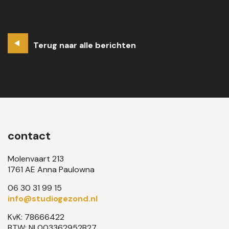
Terug naar alle berichten
contact
Molenvaart 213
1761 AE Anna Paulowna
06 30 31 99 15
info@studiogezond.nl
KvK: 78666422
BTW: NL003362952B27