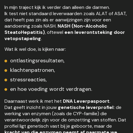
In mijn traject kijk ik verder dan alleen de darmen.
Ik test niet standaard leverwaarden zoals ALAT of ASAT,
dat heeft pas zin als er aanwijzingen zijn voor een
aandoening zoals NASH.
NASH (Non-Alcoholic
SteatoHepatitis)
, oftewel
een leverontsteking door
vetopstapeling
.
Wat ik wel doe, is kijken naar:
ontlastingsresultaten,
klachtenpatronen,
stressreacties,
en hoe voeding wordt verdragen.
Daarnaast werk ik met het
DNA Leverpaspoort
.
Dat geeft inzicht in jouw
genetische leverprofiel:
de
werking van enzymen (zoals de CYP-familie) die
verantwoordelijk zijn voor de omzetting van stoffen. Dat
profiel ligt genetisch vast bij je geboorte, maar de
kracht van die enzymen neemt af naarmate we