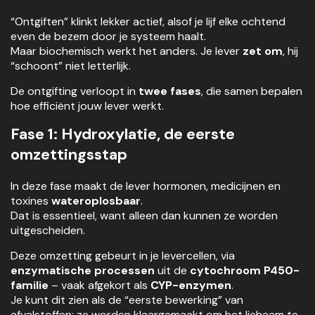
“Ontgiften” klinkt lekker actief, alsof je lijf elke ochtend
even de bezem door je systeem haalt.
Maar biochemisch werkt het anders. Je lever
zet om
, hij
“schoont” niet letterlijk.
De ontgifting verloopt in
twee fases
, die samen bepalen
hoe efficiënt jouw lever werkt.
Fase 1: Hydroxylatie, de eerste
omzettingsstap
In deze fase maakt de lever hormonen, medicijnen en
toxines
wateroplosbaar
.
Dat is essentieel, want alleen dan kunnen ze worden
uitgescheiden.
Deze omzetting gebeurt in je levercellen, via
enzymatische processen
uit de
cytochroom P450-
familie
– vaak afgekort als
CYP-enzymen
.
Je kunt dit zien als de “eerste bewerking” van
afvalstoffen: ze worden klaargemaakt om het lichaam te