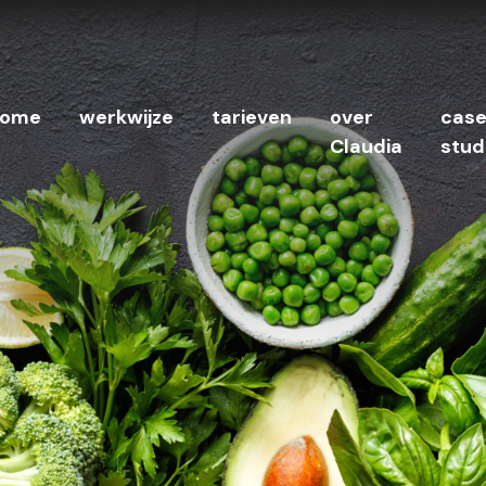
ome
werkwijze
tarieven
over
cas
Claudia
stud