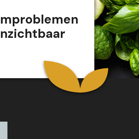
rmproblemen
onzichtbaar