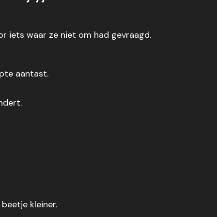
oor iets waar ze niet om had gevraagd.
pte aantast.
ndert.
eetje kleiner.