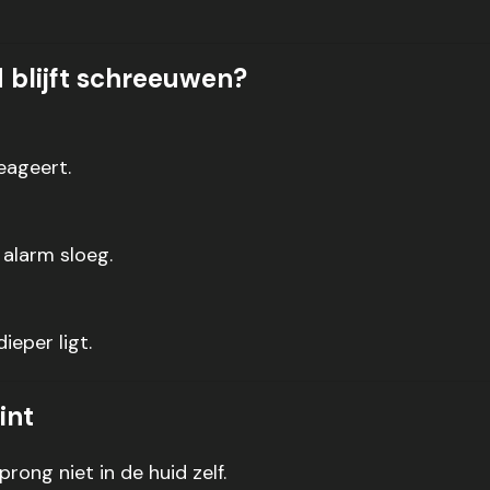
d blijft schreeuwen?
eageert.
 alarm sloeg.
ieper ligt.
int
ong niet in de huid zelf.