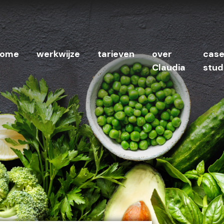
ome
werkwijze
tarieven
over
cas
Claudia
stud