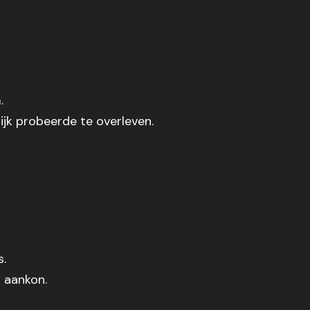
.
jk probeerde te overleven.
s.
 aankon.